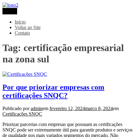
Pular
para
Menu
Metaltec
Blog
o
conteúdo
Início
Voltar ao Site
Contato
Tag:
certificação empresarial
na zona sul
Por que priorizar empresas com
certificações SNQC?
Publicado por
admin
em
fevereiro 12, 2024
março 8, 2024
em
Certificações SNQC
Priorizar parcerias com empresas que possuam as certificações
SNQC pode ser extremamente útil para garantir produtos e serviços
de qualidade nos mais variados segmentos do mercado. Não