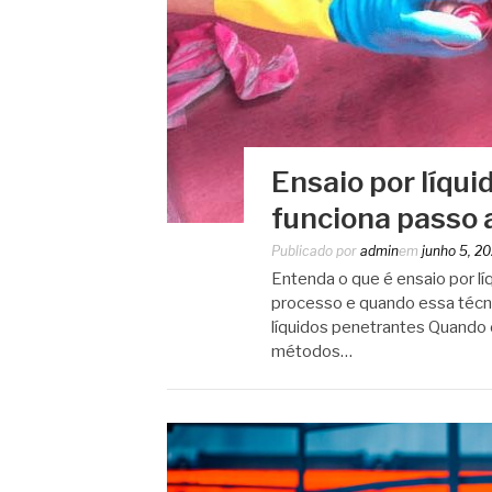
Ensaio por líqu
funciona passo 
Publicado por
admin
em
junho 5, 2
Entenda o que é ensaio por l
processo e quando essa técnic
líquidos penetrantes Quando o
métodos…