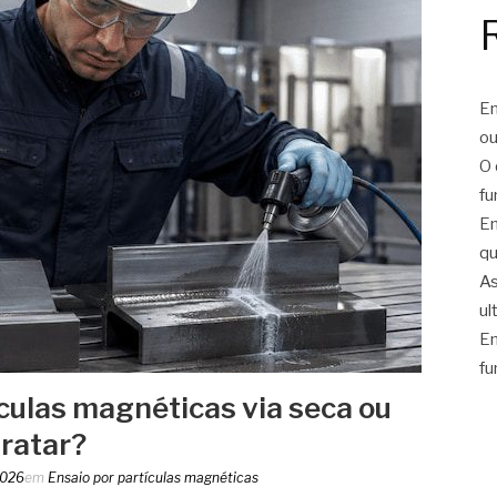
En
ou
O 
fu
En
qu
As
ul
En
fu
ículas magnéticas via seca ou
tratar?
2026
em
Ensaio por partículas magnéticas