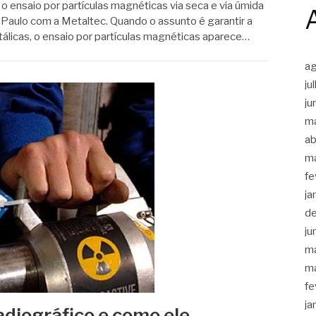
o ensaio por partículas magnéticas via seca e via úmida
 Paulo com a Metaltec. Quando o assunto é garantir a
tálicas, o ensaio por partículas magnéticas aparece…
a
ju
ju
m
ab
m
fe
ja
d
ju
m
m
fe
ja
adiográfico e como ele