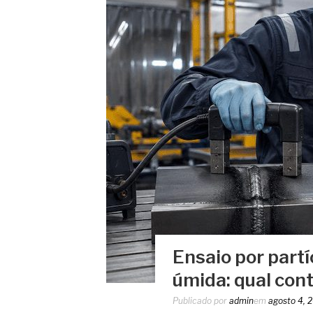
Ensaio por part
úmida: qual con
Publicado por
admin
em
agosto 4, 