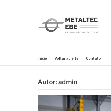
Pular
para
o
conteúdo
METALTEC
Blog
Início
Voltar ao Site
Contato
Autor:
admin