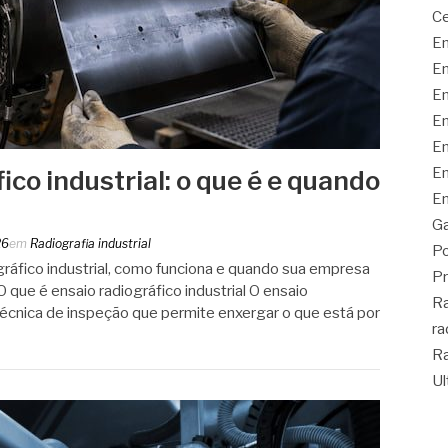
Ce
En
En
En
En
En
En
ico industrial: o que é e quando
En
Ga
26
em
Radiografia industrial
Po
gráfico industrial, como funciona e quando sua empresa
Pr
 que é ensaio radiográfico industrial O ensaio
Ra
 técnica de inspeção que permite enxergar o que está por
ra
Ra
Ul