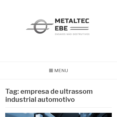
Pular
para
o
conteúdo
METALTEC
Blog
MENU
Tag:
empresa de ultrassom
industrial automotivo