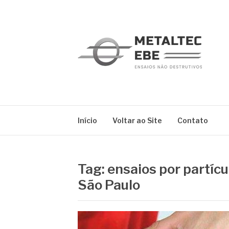
Pular
para
o
conteúdo
METALTEC
Blog
Início
Voltar ao Site
Contato
Tag:
ensaios por partícu
São Paulo