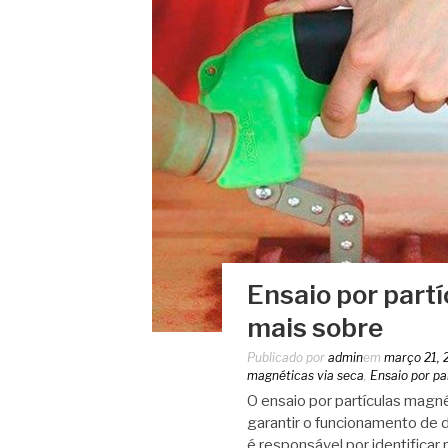
Ensaio por part
mais sobre
Publicado por
admin
em
março 21, 
magnéticas via seca
,
Ensaio por pa
O ensaio por partículas magn
garantir o funcionamento de 
é responsável por identifica