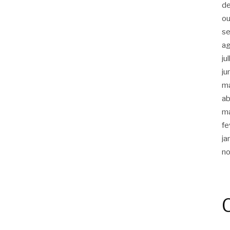
d
ou
s
a
ju
ju
m
ab
m
fe
ja
n