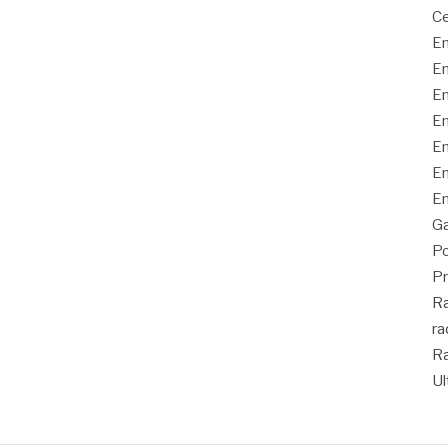
Ce
En
En
En
En
En
En
En
Ga
Po
Pr
Ra
ra
Ra
Ul