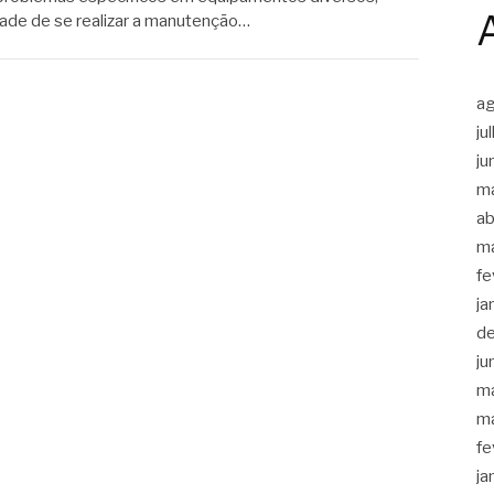
dade de se realizar a manutenção…
a
ju
ju
m
ab
m
fe
ja
d
ju
m
m
fe
ja