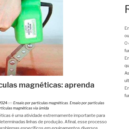
En
ou
O 
fu
En
qu
As
ul
ículas magnéticas: aprenda
En
fu
2024
em
Ensaio por partículas magnéticas
,
Ensaio por partículas
rtículas magnéticas via úmida
éticas é uma atividade extremamente importante para
determinadas linhas de produção. Afinal, esse processo
r problemas específicos em equipamentos diversos,