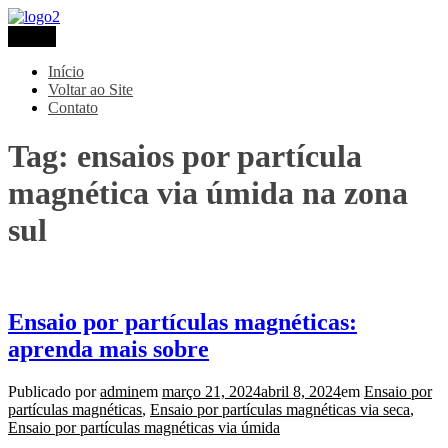
Pular
para
Menu
Metaltec
Blog
o
conteúdo
Início
Voltar ao Site
Contato
Tag:
ensaios por partícula
magnética via úmida na zona
sul
Ensaio por partículas magnéticas:
aprenda mais sobre
Publicado por
admin
em
março 21, 2024
abril 8, 2024
em
Ensaio por
partículas magnéticas
,
Ensaio por partículas magnéticas via seca
,
Ensaio por partículas magnéticas via úmida