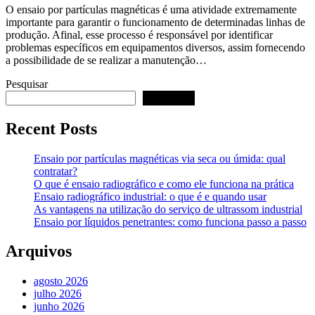
O ensaio por partículas magnéticas é uma atividade extremamente
importante para garantir o funcionamento de determinadas linhas de
produção. Afinal, esse processo é responsável por identificar
problemas específicos em equipamentos diversos, assim fornecendo
a possibilidade de se realizar a manutenção…
Pesquisar
Pesquisar
Recent Posts
Ensaio por partículas magnéticas via seca ou úmida: qual
contratar?
O que é ensaio radiográfico e como ele funciona na prática
Ensaio radiográfico industrial: o que é e quando usar
As vantagens na utilização do serviço de ultrassom industrial
Ensaio por líquidos penetrantes: como funciona passo a passo
Arquivos
agosto 2026
julho 2026
junho 2026