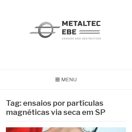
Pular
para
o
conteúdo
METALTEC
Blog
MENU
Tag:
ensaios por partículas
magnéticas via seca em SP