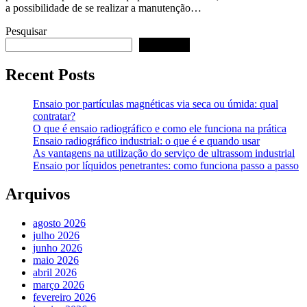
a possibilidade de se realizar a manutenção…
Pesquisar
Pesquisar
Recent Posts
Ensaio por partículas magnéticas via seca ou úmida: qual
contratar?
O que é ensaio radiográfico e como ele funciona na prática
Ensaio radiográfico industrial: o que é e quando usar
As vantagens na utilização do serviço de ultrassom industrial
Ensaio por líquidos penetrantes: como funciona passo a passo
Arquivos
agosto 2026
julho 2026
junho 2026
maio 2026
abril 2026
março 2026
fevereiro 2026