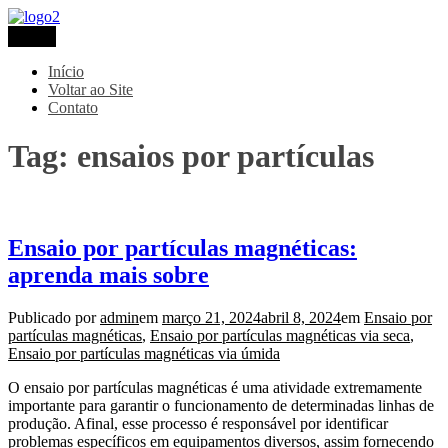
Pular
para
Menu
Metaltec
Blog
o
conteúdo
Início
Voltar ao Site
Contato
Tag:
ensaios por partículas
Ensaio por partículas magnéticas:
aprenda mais sobre
Publicado por
admin
em
março 21, 2024
abril 8, 2024
em
Ensaio por
partículas magnéticas
,
Ensaio por partículas magnéticas via seca
,
Ensaio por partículas magnéticas via úmida
O ensaio por partículas magnéticas é uma atividade extremamente
importante para garantir o funcionamento de determinadas linhas de
produção. Afinal, esse processo é responsável por identificar
problemas específicos em equipamentos diversos, assim fornecendo