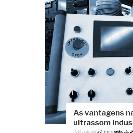
As vantagens na 
ultrassom indust
Publicado por
admin
em
junho 15, 