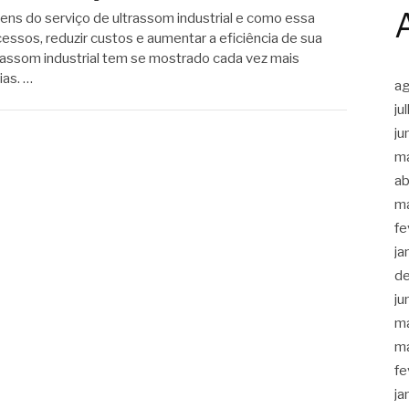
ns do serviço de ultrassom industrial e como essa
essos, reduzir custos e aumentar a eficiência de sua
rassom industrial tem se mostrado cada vez mais
ias. …
a
ju
ju
m
ab
m
fe
ja
d
ju
m
m
fe
ja