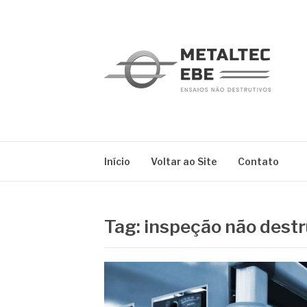
Pular
para
o
conteúdo
METALTEC
Blog
Início
Voltar ao Site
Contato
Tag:
inspeção não destr