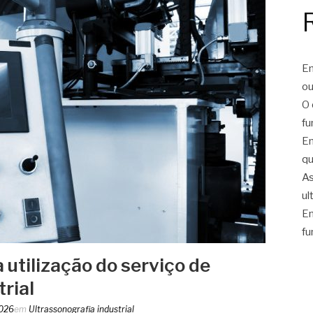
En
ou
O 
fu
En
qu
As
ul
En
fu
utilização do serviço de
rial
2026
em
Ultrassonografia industrial