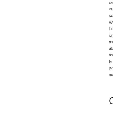
d
ou
s
a
ju
ju
m
ab
m
fe
ja
n