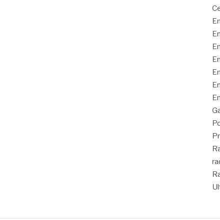
Ce
En
En
En
En
En
En
En
Ga
Po
Pr
Ra
ra
Ra
Ul