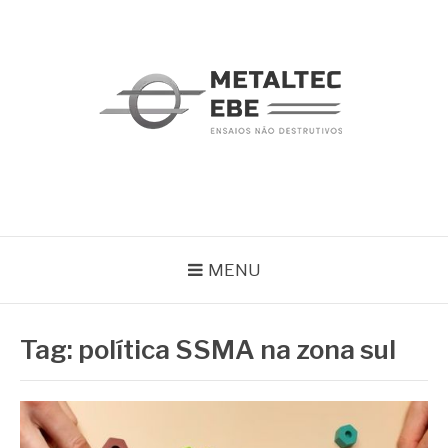
Pular
para
o
conteúdo
METALTEC
Blog
MENU
Tag:
política SSMA na zona sul