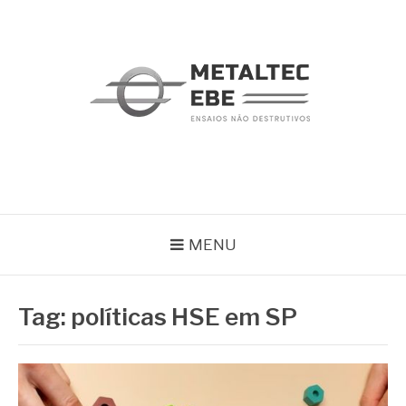
Pular
para
o
conteúdo
METALTEC
Blog
MENU
Tag:
políticas HSE em SP