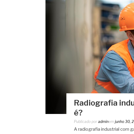
Radiografia ind
é?
Publicado por
admin
em
junho 30, 
A radiografia industrial com 