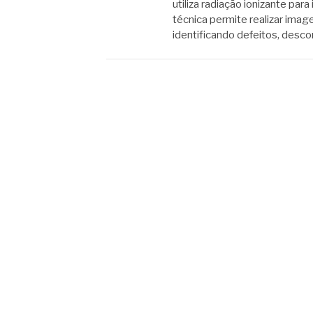
utiliza radiação ionizante par
técnica permite realizar ima
identificando defeitos, desc