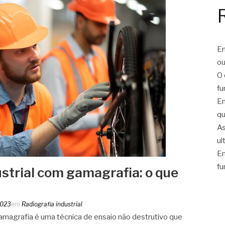
En
ou
O 
fu
En
qu
As
ul
En
fu
ustrial com gamagrafia: o que
2023
em
Radiografia industrial
gamagrafia é uma técnica de ensaio não destrutivo que