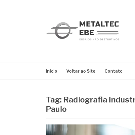
Pular
para
o
conteúdo
METALTEC
Blog
Início
Voltar ao Site
Contato
Tag:
Radiografia indust
Paulo