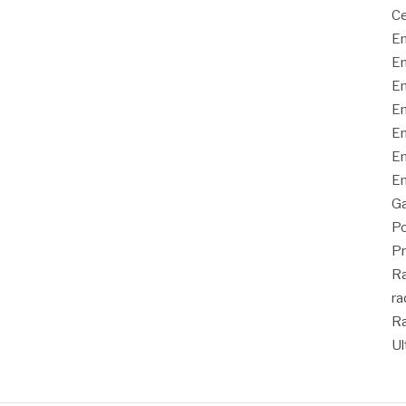
Ce
En
En
En
En
En
En
En
Ga
Po
Pr
Ra
ra
Ra
Ul