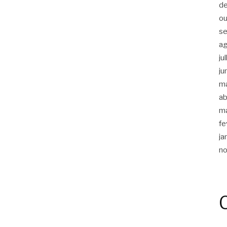
d
ou
s
a
ju
ju
m
ab
m
fe
ja
n