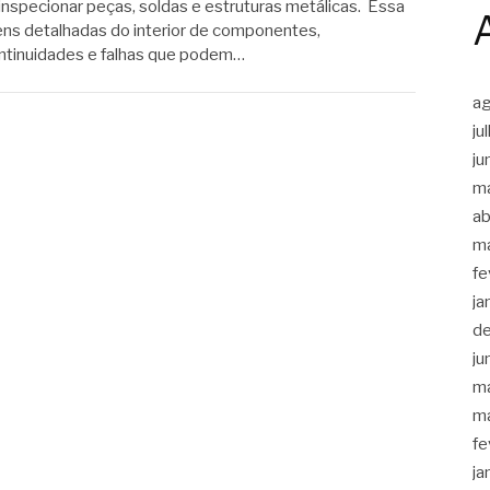
a inspecionar peças, soldas e estruturas metálicas. Essa
gens detalhadas do interior de componentes,
ontinuidades e falhas que podem…
a
ju
ju
m
ab
m
fe
ja
d
ju
m
m
fe
ja