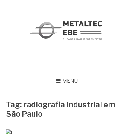
Pular
para
o
conteúdo
METALTEC
Blog
MENU
Tag:
radiografia industrial em
São Paulo