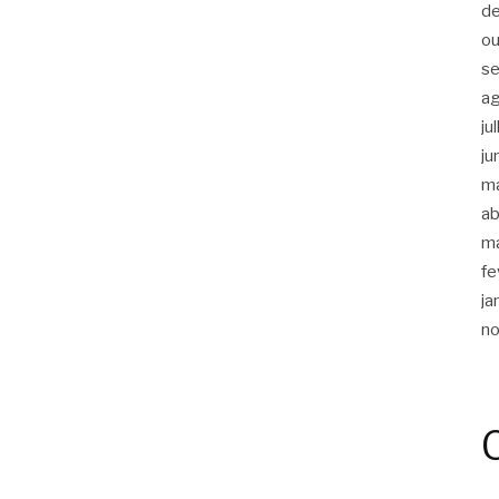
d
ou
s
a
ju
ju
m
ab
m
fe
ja
n