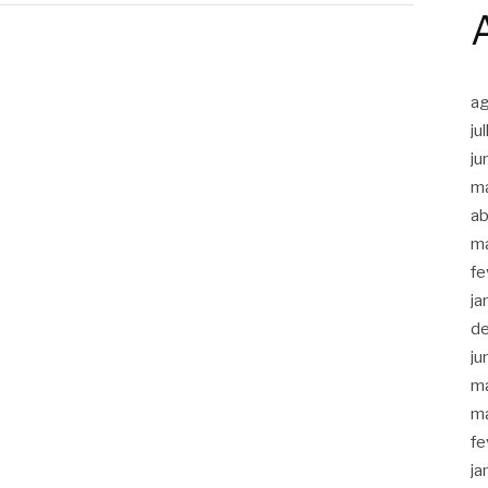
a
ju
ju
m
ab
m
fe
ja
d
ju
m
m
fe
ja