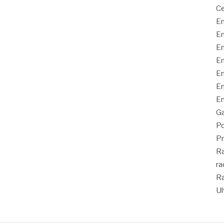
Ce
En
En
En
En
En
En
En
Ga
Po
Pr
Ra
ra
Ra
Ul