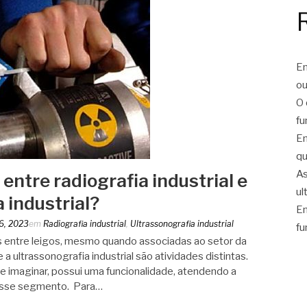
En
ou
O 
fu
En
qu
As
 entre radiografia industrial e
ul
 industrial?
En
16, 2023
em
Radiografia industrial
,
Ultrassonografia industrial
fu
 entre leigos, mesmo quando associadas ao setor da
e a ultrassonografia industrial são atividades distintas.
 imaginar, possui uma funcionalidade, atendendo a
esse segmento. Para…