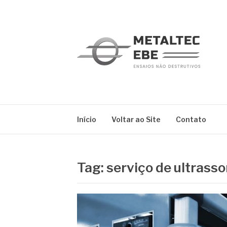
Pular
para
o
conteúdo
METALTEC
Blog
Início
Voltar ao Site
Contato
Tag:
serviço de ultrass