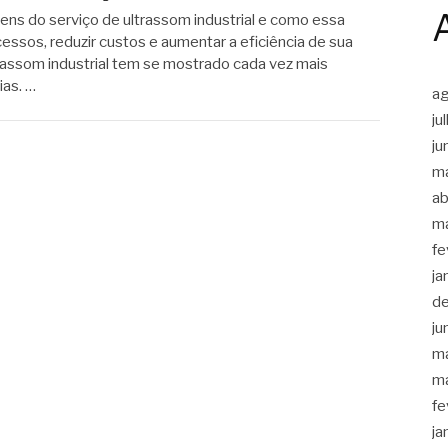
ns do serviço de ultrassom industrial e como essa
essos, reduzir custos e aumentar a eficiência de sua
rassom industrial tem se mostrado cada vez mais
ias. …
a
ju
ju
m
ab
m
fe
ja
d
ju
m
m
fe
ja