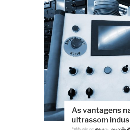
As vantagens na 
ultrassom indust
Publicado por
admin
em
junho 15, 