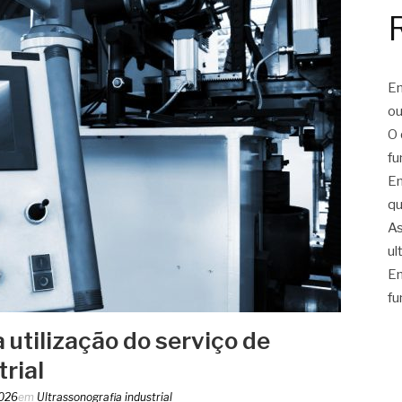
En
ou
O 
fu
En
qu
As
ul
En
fu
utilização do serviço de
rial
2026
em
Ultrassonografia industrial