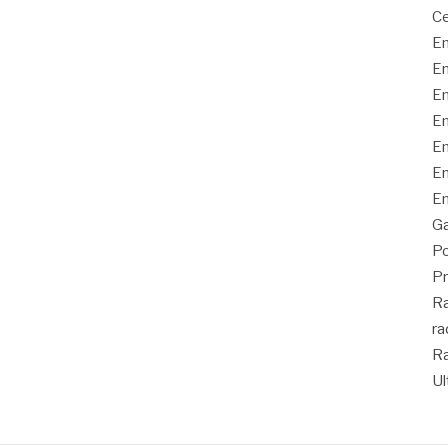
Ce
En
En
En
En
En
En
En
Ga
Po
Pr
Ra
ra
Ra
Ul