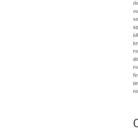
d
ou
s
a
ju
ju
m
ab
m
fe
ja
n