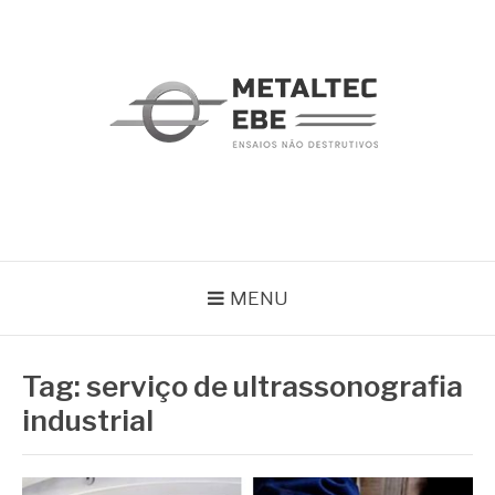
Pular
para
o
conteúdo
METALTEC
Blog
MENU
Tag:
serviço de ultrassonografia
industrial