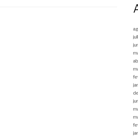
a
ju
ju
m
ab
m
fe
ja
d
ju
m
m
fe
ja