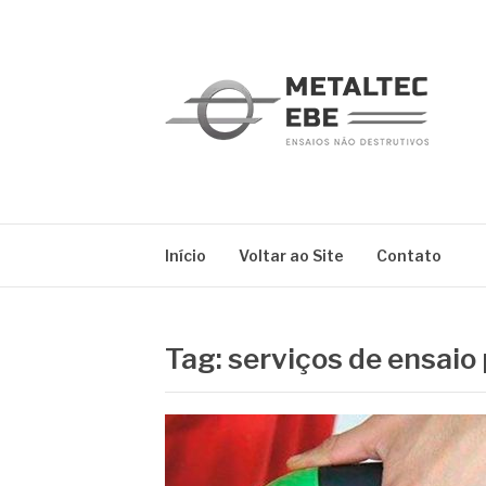
Pular
para
o
conteúdo
METALTEC
Blog
Início
Voltar ao Site
Contato
Tag:
serviços de ensaio 