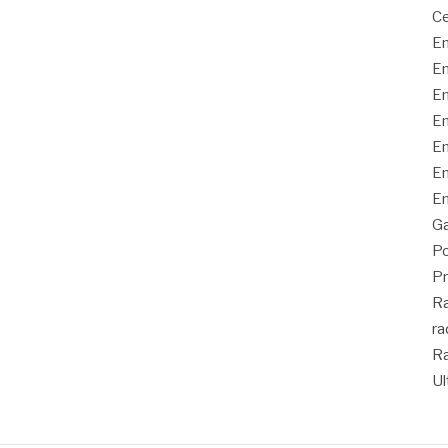
Ce
En
En
En
En
En
En
En
Ga
Po
Pr
Ra
ra
Ra
Ul