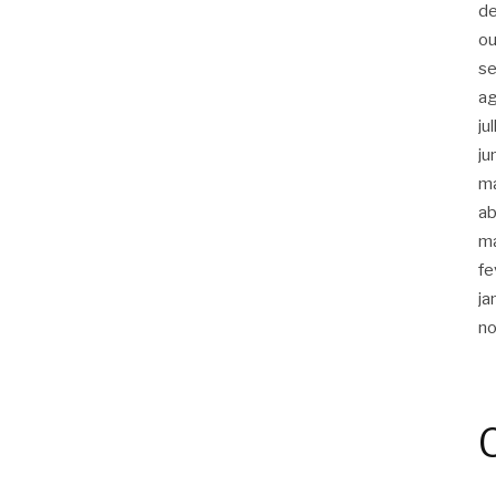
d
ou
s
a
ju
ju
m
ab
m
fe
ja
n