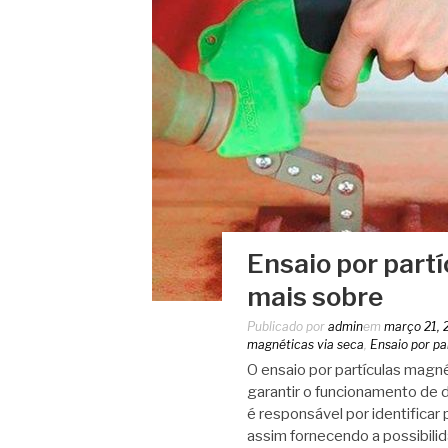
Ensaio por part
mais sobre
Publicado por
admin
em
março 21, 
magnéticas via seca
,
Ensaio por pa
O ensaio por partículas magn
garantir o funcionamento de 
é responsável por identifica
assim fornecendo a possibili