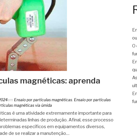
En
ou
O 
fu
En
qu
As
ículas magnéticas: aprenda
ul
En
2024
em
Ensaio por partículas magnéticas
,
Ensaio por partículas
fu
rtículas magnéticas via úmida
éticas é uma atividade extremamente importante para
determinadas linhas de produção. Afinal, esse processo
r problemas específicos em equipamentos diversos,
dade de se realizar a manutenção…