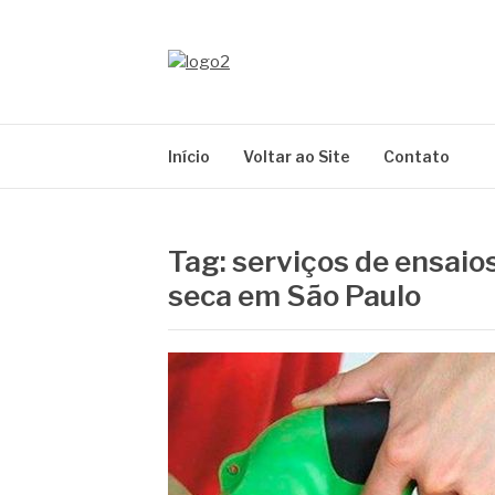
Pular
para
o
METALTEC
conteúdo
Blog
Início
Voltar ao Site
Contato
Tag:
serviços de ensaio
seca em São Paulo