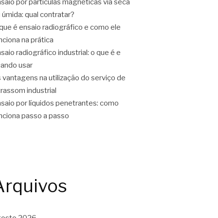
saio por partículas magnéticas via seca
 úmida: qual contratar?
que é ensaio radiográfico e como ele
nciona na prática
saio radiográfico industrial: o que é e
ando usar
 vantagens na utilização do serviço de
trassom industrial
saio por líquidos penetrantes: como
nciona passo a passo
Arquivos
gosto 2026