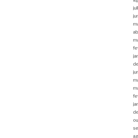
ju
ju
m
ab
m
fe
ja
d
ju
m
m
fe
ja
d
ou
s
a