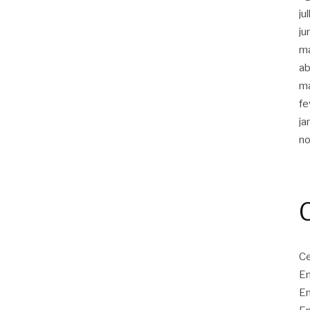
ju
ju
m
ab
m
fe
ja
n
Ce
En
En