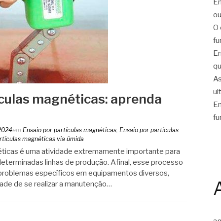
En
ou
O 
fu
En
qu
As
ul
ículas magnéticas: aprenda
En
fu
2024
em
Ensaio por partículas magnéticas
,
Ensaio por partículas
rtículas magnéticas via úmida
éticas é uma atividade extremamente importante para
determinadas linhas de produção. Afinal, esse processo
r problemas específicos em equipamentos diversos,
dade de se realizar a manutenção…
a