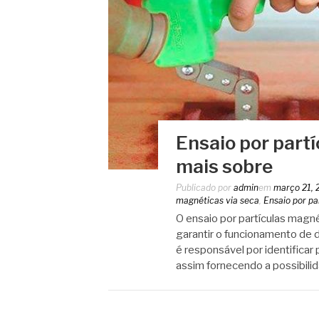
Ensaio por part
mais sobre
Publicado por
admin
em
março 21, 
magnéticas via seca
,
Ensaio por pa
O ensaio por partículas magn
garantir o funcionamento de 
é responsável por identifica
assim fornecendo a possibili