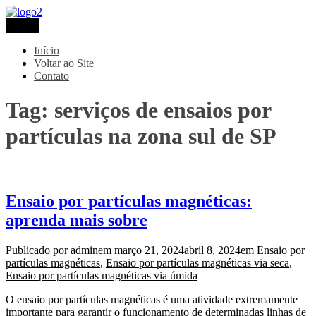
Pular
para
Menu
Metaltec
Blog
o
conteúdo
Início
Voltar ao Site
Contato
Tag:
serviços de ensaios por
partículas na zona sul de SP
Ensaio por partículas magnéticas:
aprenda mais sobre
Publicado por
admin
em
março 21, 2024
abril 8, 2024
em
Ensaio por
partículas magnéticas
,
Ensaio por partículas magnéticas via seca
,
Ensaio por partículas magnéticas via úmida
O ensaio por partículas magnéticas é uma atividade extremamente
importante para garantir o funcionamento de determinadas linhas de