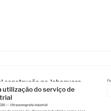
al construção no Jabaquara
Pe
utilização do serviço de
rial
2026
em
Ultrassonografia industrial