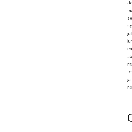
d
ou
s
a
ju
ju
m
ab
m
fe
ja
n