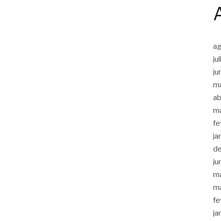
a
ju
ju
m
ab
m
fe
ja
d
ju
m
m
fe
ja