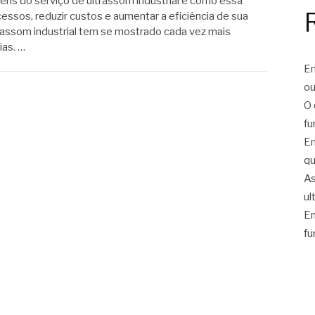
ns do serviço de ultrassom industrial e como essa
essos, reduzir custos e aumentar a eficiência de sua
rassom industrial tem se mostrado cada vez mais
ias. …
En
ou
O 
fu
En
qu
As
ul
En
fu