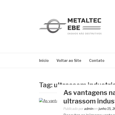
Pular
para
o
conteúdo
METALTEC
Blog
Início
Voltar ao Site
Contato
Tag:
ultrassom industri
As vantagens na 
ultrassom indust
Publicado por
admin
em
junho 15, 