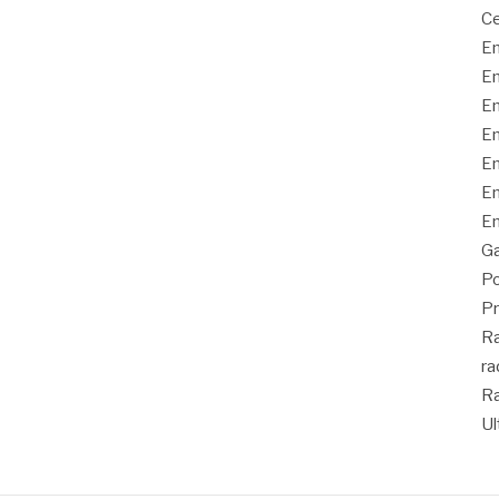
Ce
En
En
En
En
En
En
En
Ga
Po
Pr
Ra
ra
Ra
Ul