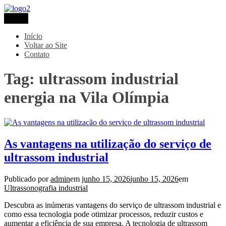
Pular
para
Menu
Metaltec
Blog
o
conteúdo
Início
Voltar ao Site
Contato
Tag:
ultrassom industrial
energia na Vila Olímpia
As vantagens na utilização do serviço de
ultrassom industrial
Publicado por
admin
em
junho 15, 2026
junho 15, 2026
em
Ultrassonografia industrial
Descubra as inúmeras vantagens do serviço de ultrassom industrial e
como essa tecnologia pode otimizar processos, reduzir custos e
aumentar a eficiência de sua empresa. A tecnologia de ultrassom