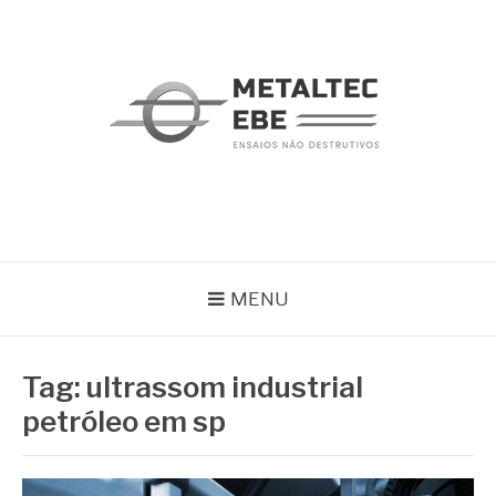
Pular
para
o
conteúdo
METALTEC
Blog
MENU
Tag:
ultrassom industrial
petróleo em sp