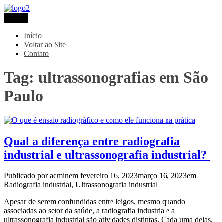
Pular
para
Menu
Metaltec
Blog
o
conteúdo
Início
Voltar ao Site
Contato
Tag:
ultrassonografias em São
Paulo
Qual a diferença entre radiografia
industrial e ultrassonografia industrial?
Publicado por
admin
em
fevereiro 16, 2023
março 16, 2023
em
Radiografia industrial
,
Ultrassonografia industrial
Apesar de serem confundidas entre leigos, mesmo quando
associadas ao setor da saúde, a radiografia industria e a
ultrassonografia industrial são atividades distintas. Cada uma delas,