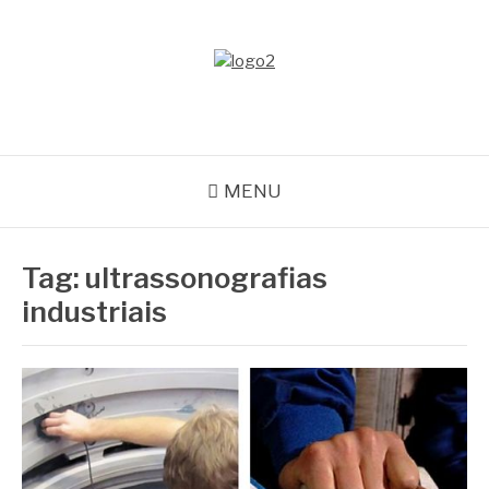
Pular
para
o
METALTEC
conteúdo
Blog
MENU
Tag:
ultrassonografias
industriais