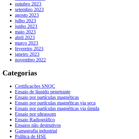
outubro 2023
setembro 2023
agosto 2023
julho 2023
junho 2023
maio 2023
abril 2023
março 2023
fevereiro 2023
janeiro 2023
novembro 2022
Categorias
Certificações SNQC
Ensaio de líquido penetrante
Ensaio por partículas magnéticas
Ensaio por partículas magnéticas via seca
Ensaio por partículas magnéticas via úmida
Ensaio por ultrassom
Ensaio Radiográfico
Ensaios não destrutivos
Gamagrafia industrial
Política de HSE