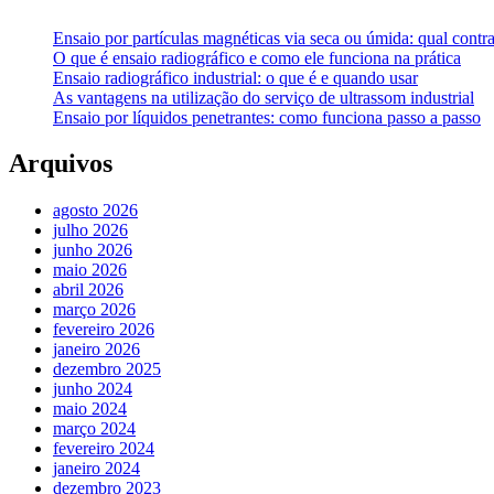
Ensaio por partículas magnéticas via seca ou úmida: qual contra
O que é ensaio radiográfico e como ele funciona na prática
Ensaio radiográfico industrial: o que é e quando usar
As vantagens na utilização do serviço de ultrassom industrial
Ensaio por líquidos penetrantes: como funciona passo a passo
Arquivos
agosto 2026
julho 2026
junho 2026
maio 2026
abril 2026
março 2026
fevereiro 2026
janeiro 2026
dezembro 2025
junho 2024
maio 2024
março 2024
fevereiro 2024
janeiro 2024
dezembro 2023