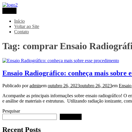
Pular
para
Menu
Metaltec
Blog
o
conteúdo
Início
Voltar ao Site
Contato
Tag:
comprar Ensaio Radiográf
Ensaio Radiográfico: conheça mais sobre 
Publicado por
admin
em
outubro 26, 2023
outubro 26, 2023
em
Ensaio
Acompanhe as principais informações sobre ensaio radiográfico! O 
e análise de materiais e estruturas. Utilizando radiação ionizante, c
Pesquisar
Pesquisar
Recent Posts