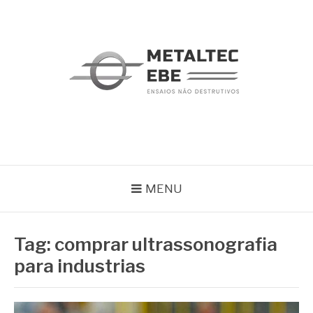
Pular
para
o
conteúdo
METALTEC
Blog
MENU
Tag:
comprar ultrassonografia
para industrias