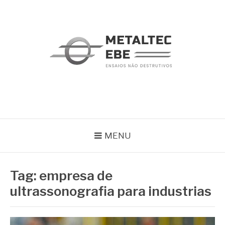
Pular
para
o
conteúdo
METALTEC
Blog
MENU
Tag:
empresa de
ultrassonografia para industrias