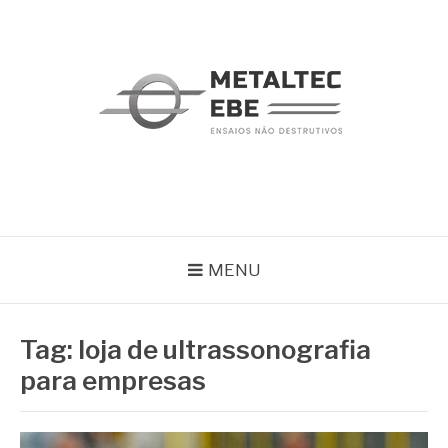
Pular
para
o
conteúdo
METALTEC
Blog
MENU
Tag:
loja de ultrassonografia
para empresas