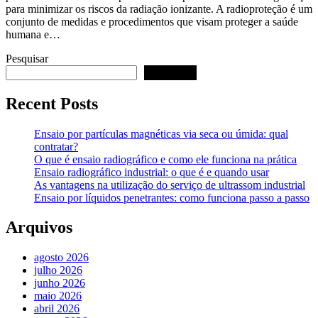
para minimizar os riscos da radiação ionizante. A radioproteção é um
conjunto de medidas e procedimentos que visam proteger a saúde
humana e…
Pesquisar
Pesquisar
Recent Posts
Ensaio por partículas magnéticas via seca ou úmida: qual
contratar?
O que é ensaio radiográfico e como ele funciona na prática
Ensaio radiográfico industrial: o que é e quando usar
As vantagens na utilização do serviço de ultrassom industrial
Ensaio por líquidos penetrantes: como funciona passo a passo
Arquivos
agosto 2026
julho 2026
junho 2026
maio 2026
abril 2026