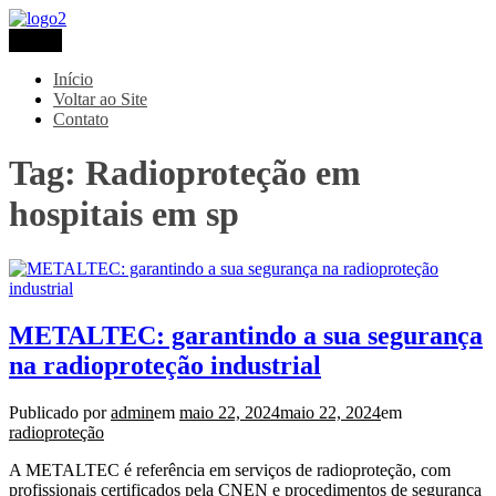
Pular
para
Menu
Metaltec
Blog
o
conteúdo
Início
Voltar ao Site
Contato
Tag:
Radioproteção em
hospitais em sp
METALTEC: garantindo a sua segurança
na radioproteção industrial
Publicado por
admin
em
maio 22, 2024
maio 22, 2024
em
radioproteção
A METALTEC é referência em serviços de radioproteção, com
profissionais certificados pela CNEN e procedimentos de segurança