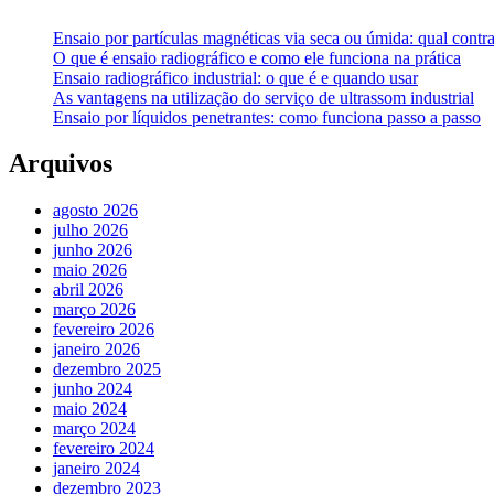
Ensaio por partículas magnéticas via seca ou úmida: qual contra
O que é ensaio radiográfico e como ele funciona na prática
Ensaio radiográfico industrial: o que é e quando usar
As vantagens na utilização do serviço de ultrassom industrial
Ensaio por líquidos penetrantes: como funciona passo a passo
Arquivos
agosto 2026
julho 2026
junho 2026
maio 2026
abril 2026
março 2026
fevereiro 2026
janeiro 2026
dezembro 2025
junho 2024
maio 2024
março 2024
fevereiro 2024
janeiro 2024
dezembro 2023