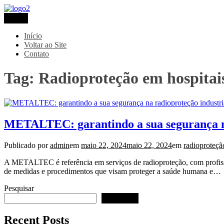
Pular
para
Menu
Metaltec
Blog
o
conteúdo
Início
Voltar ao Site
Contato
Tag:
Radioproteção em hospitai
METALTEC: garantindo a sua segurança na
Publicado por
admin
em
maio 22, 2024
maio 22, 2024
em
radioproteçã
A METALTEC é referência em serviços de radioproteção, com profissi
de medidas e procedimentos que visam proteger a saúde humana e…
Pesquisar
Pesquisar
Recent Posts