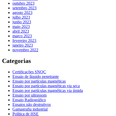
outubro 2023
setembro 2023
agosto 2023
julho 2023
junho 2023
maio 2023
abril 2023
março 2023
fevereiro 2023
janeiro 2023
novembro 2022
Categorias
Certificações SNQC
Ensaio de líquido penetrante
Ensaio por partículas magnéticas
Ensaio por partículas magnéticas via seca
Ensaio por partículas magnéticas via úmida
Ensaio por ultrassom
Ensaio Radiográfico
Ensaios não destrutivos
Gamagrafia industrial
Política de HSE