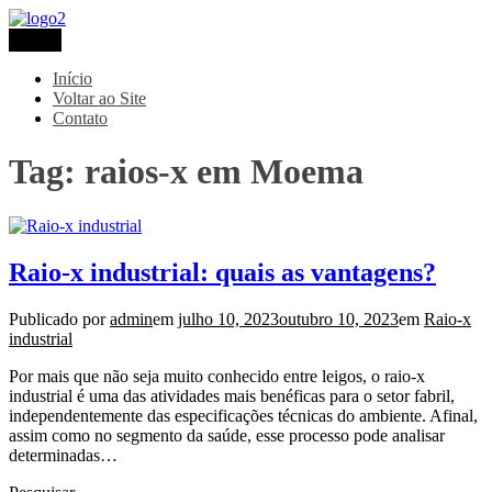
Pular
para
Menu
Metaltec
Blog
o
conteúdo
Início
Voltar ao Site
Contato
Tag:
raios-x em Moema
Raio-x industrial: quais as vantagens?
Publicado por
admin
em
julho 10, 2023
outubro 10, 2023
em
Raio-x
industrial
Por mais que não seja muito conhecido entre leigos, o raio-x
industrial é uma das atividades mais benéficas para o setor fabril,
independentemente das especificações técnicas do ambiente. Afinal,
assim como no segmento da saúde, esse processo pode analisar
determinadas…