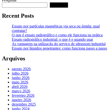
Pesquisar
Pesquisar
Recent Posts
Ensaio por partículas magnéticas via seca ou úmida: qual
contratar?
O que é ensaio radiográfico e como ele funciona na prática
Ensaio radiográfico industrial: o que é e quando usar
As vantagens na utilização do serviço de ultrassom industrial
Ensaio por líquidos penetrantes: como funciona passo a passo
Arquivos
agosto 2026
julho 2026
junho 2026
maio 2026
abril 2026
março 2026
fevereiro 2026
janeiro 2026
dezembro 2025
junho 2024