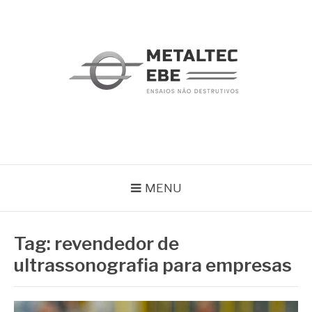
Pular
para
o
conteúdo
METALTEC
Blog
MENU
Tag:
revendedor de
ultrassonografia para empresas