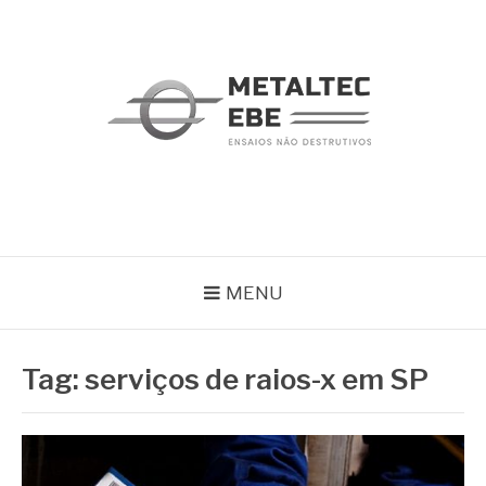
Pular
para
o
conteúdo
METALTEC
Blog
MENU
Tag:
serviços de raios-x em SP