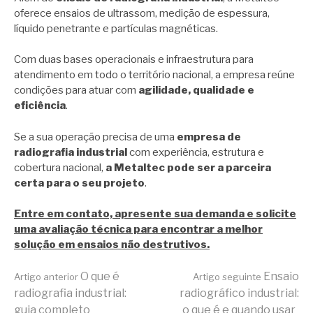
oferece ensaios de ultrassom, medição de espessura,
líquido penetrante e partículas magnéticas.
Com duas bases operacionais e infraestrutura para
atendimento em todo o território nacional, a empresa reúne
condições para atuar com
agilidade, qualidade e
eficiência
.
Se a sua operação precisa de uma
empresa de
radiografia industrial
com experiência, estrutura e
cobertura nacional,
a Metaltec pode ser a parceira
certa para o seu projeto
.
Entre em contato, apresente sua demanda e solicite
uma avaliação técnica para encontrar a melhor
solução em ensaios não destrutivos.
Continue
O que é
Ensaio
Artigo anterior
Artigo seguinte
radiografia industrial:
radiográfico industrial:
guia completo
o que é e quando usar