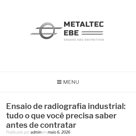
Pular
para
o
conteúdo
METALTEC
Blog
MENU
Ensaio de radiografia industrial:
tudo o que você precisa saber
antes de contratar
Publicado por
admin
em
maio 6, 2026