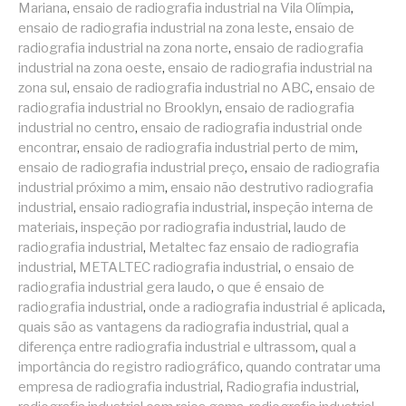
Mariana
,
ensaio de radiografia industrial na Vila Olímpia
,
ensaio de radiografia industrial na zona leste
,
ensaio de
radiografia industrial na zona norte
,
ensaio de radiografia
industrial na zona oeste
,
ensaio de radiografia industrial na
zona sul
,
ensaio de radiografia industrial no ABC
,
ensaio de
radiografia industrial no Brooklyn
,
ensaio de radiografia
industrial no centro
,
ensaio de radiografia industrial onde
encontrar
,
ensaio de radiografia industrial perto de mim
,
ensaio de radiografia industrial preço
,
ensaio de radiografia
industrial próximo a mim
,
ensaio não destrutivo radiografia
industrial
,
ensaio radiografia industrial
,
inspeção interna de
materiais
,
inspeção por radiografia industrial
,
laudo de
radiografia industrial
,
Metaltec faz ensaio de radiografia
industrial
,
METALTEC radiografia industrial
,
o ensaio de
radiografia industrial gera laudo
,
o que é ensaio de
radiografia industrial
,
onde a radiografia industrial é aplicada
,
quais são as vantagens da radiografia industrial
,
qual a
diferença entre radiografia industrial e ultrassom
,
qual a
importância do registro radiográfico
,
quando contratar uma
empresa de radiografia industrial
,
Radiografia industrial
,