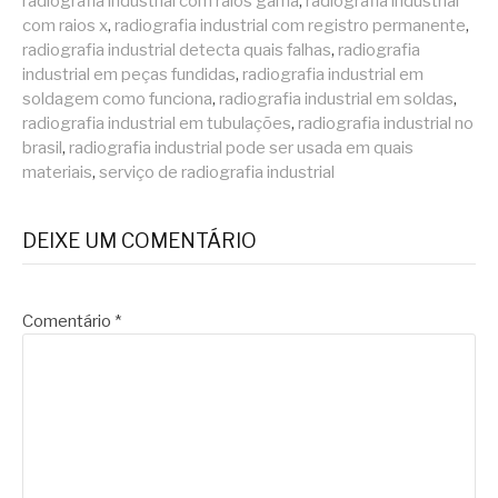
radiografia industrial com raios gama
,
radiografia industrial
com raios x
,
radiografia industrial com registro permanente
,
radiografia industrial detecta quais falhas
,
radiografia
industrial em peças fundidas
,
radiografia industrial em
soldagem como funciona
,
radiografia industrial em soldas
,
radiografia industrial em tubulações
,
radiografia industrial no
brasil
,
radiografia industrial pode ser usada em quais
materiais
,
serviço de radiografia industrial
DEIXE UM COMENTÁRIO
Comentário
*