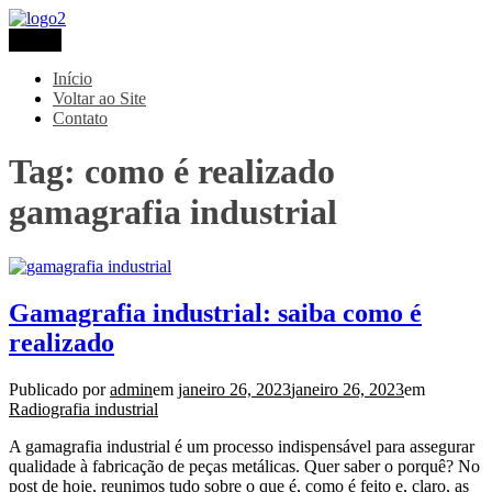
Pular
para
Menu
Metaltec
Blog
o
conteúdo
Início
Voltar ao Site
Contato
Tag:
como é realizado
gamagrafia industrial
Gamagrafia industrial: saiba como é
realizado
Publicado por
admin
em
janeiro 26, 2023
janeiro 26, 2023
em
Radiografia industrial
A gamagrafia industrial é um processo indispensável para assegurar
qualidade à fabricação de peças metálicas. Quer saber o porquê? No
post de hoje, reunimos tudo sobre o que é, como é feito e, claro, as