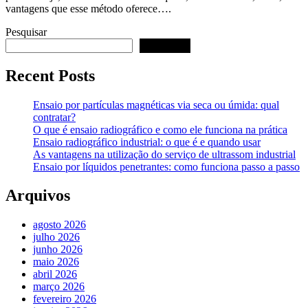
vantagens que esse método oferece….
Pesquisar
Pesquisar
Recent Posts
Ensaio por partículas magnéticas via seca ou úmida: qual
contratar?
O que é ensaio radiográfico e como ele funciona na prática
Ensaio radiográfico industrial: o que é e quando usar
As vantagens na utilização do serviço de ultrassom industrial
Ensaio por líquidos penetrantes: como funciona passo a passo
Arquivos
agosto 2026
julho 2026
junho 2026
maio 2026
abril 2026
março 2026
fevereiro 2026